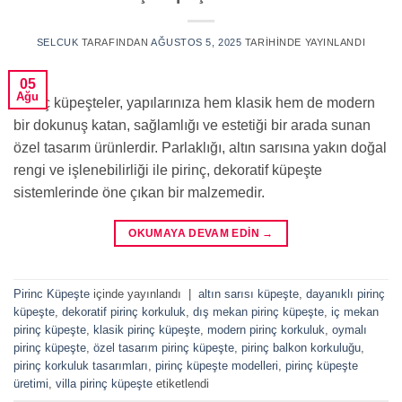
SELCUK
TARAFINDAN
AĞUSTOS 5, 2025
TARIHINDE YAYINLANDI
05
Ağu
Pirinç küpeşteler, yapılarınıza hem klasik hem de modern
bir dokunuş katan, sağlamlığı ve estetiği bir arada sunan
özel tasarım ürünlerdir. Parlaklığı, altın sarısına yakın doğal
rengi ve işlenebilirliği ile pirinç, dekoratif küpeşte
sistemlerinde öne çıkan bir malzemedir.
OKUMAYA DEVAM EDIN
→
Pirinc Küpeşte
içinde yayınlandı
|
altın sarısı küpeşte
,
dayanıklı pirinç
küpeşte
,
dekoratif pirinç korkuluk
,
dış mekan pirinç küpeşte
,
iç mekan
pirinç küpeşte
,
klasik pirinç küpeşte
,
modern pirinç korkuluk
,
oymalı
pirinç küpeşte
,
özel tasarım pirinç küpeşte
,
pirinç balkon korkuluğu
,
pirinç korkuluk tasarımları
,
pirinç küpeşte modelleri
,
pirinç küpeşte
üretimi
,
villa pirinç küpeşte
etiketlendi