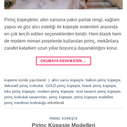
Pirinç küpeşteler, altın sarısına yakın parlak rengi, sağlam
yapısı ve göz alıcı estetiği ile küpeşte sistemleri arasında
en çok tercih edilen seçeneklerden biridir. Hem klasik hem
de modern mimari projelerde kullanılan pirinç, mekânlara
zarafet katarken uzun yıllar boyunca dayanıklılığını korur.
OKUMAYA DEVAM EDIN
→
kupeste
içinde yayınlandı
|
altın sarısı küpeşte
,
balkon pirinç küpeşte
,
dekoratif pirinç korkuluk
,
GOLD pirinç küpeşte
,
klasik pirinç küpeşte
,
lüks pirinç küpeşte
,
modern pirinç küpeşte
,
özel tasarım pirinç küpeşte
,
pirinç korkuluk tasarımları
,
pirinç küpeşte
,
pirinç küpeşte modelleri
,
pirinç merdiven korkuluğu
etiketlendi
PIRINC KÜPEŞTE
Pirinç Küpeşte Modelleri