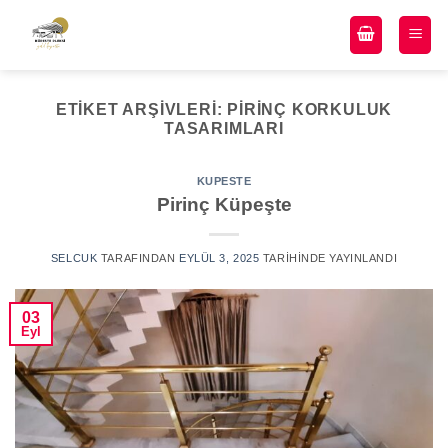
ETIKET ARŞIVLERI:
PIRINÇ KORKULUK
TASARIMLARI
KUPESTE
Pirinç Küpeşte
SELCUK
TARAFINDAN
EYLÜL 3, 2025
TARIHINDE YAYINLANDI
03
Eyl