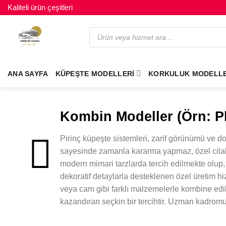
Kaliteli ürün çeşitleri
ANA SAYFA
KÜPEŞTE MODELLERI
KORKULUK MODELLE
Kombin Modeller (Örn: Ple
Pirinç küpeşte sistemleri, zarif görünümü ve do
sayesinde zamanla kararma yapmaz, özel cilal
modern mimari tarzlarda tercih edilmekte olup, p
dekoratif detaylarla desteklenen özel üretim hi
veya cam gibi farklı malzemelerle kombine edi
kazandıran seçkin bir tercihtir. Uzman kadrom