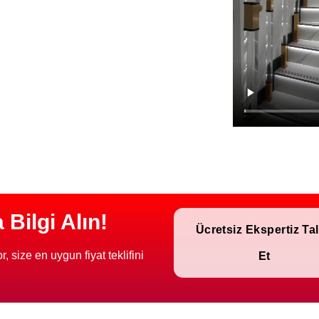
Bilgi Alın!
Ücretsiz Ekspertiz Ta
, size en uygun fiyat teklifini
Et