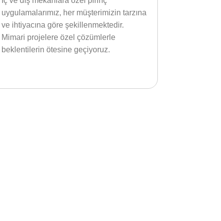
İç ve dış mekanlara özel pirinç
uygulamalarımız, her müşterimizin tarzına
ve ihtiyacına göre şekillenmektedir.
Mimari projelere özel çözümlerle
beklentilerin ötesine geçiyoruz.