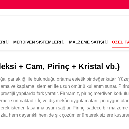
RI
MERDIVEN SISTEMLERI
MALZEME SATIŞI
ÖZEL T
ksi + Cam, Pirinç + Kristal vb.)
ğal parlaklığı ile bulunduğu ortama estetik bir değer katar. Yüze
ama ve kaplama işlemleri ile uzun ömürlü kullanım sunar. Piri
restijli yapılarda fark yaratır. Firmamız, pirinç merdiven korkul
zmeti sunmaktadır. İç ve dış mekân uygulamaları için uygun olan 
lerek istenen tasarıma uyum sağlar. Pirinç, sadece bir malzeme
uzla, hem dayanıklı hem de şık çözümler üreterek sizlere kusur