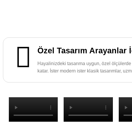
Özel Tasarım Arayanlar İ
Hayalinizdeki tasarıma uygun, özel ölçülerde pi
katar. İster modern ister klasik tasarımlar, u