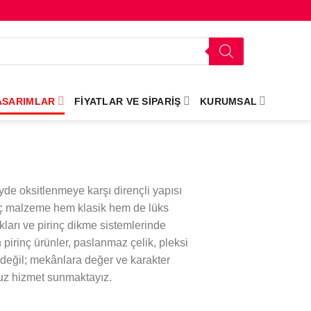
ASARIMLAR
FIYATLAR VE SIPARIŞ
KURUMSAL
yde oksitlenmeye karşı dirençli yapısı
nç malzeme hem klasik hem de lüks
ukları ve pirinç dikme sistemlerinde
pirinç ürünler, paslanmaz çelik, pleksi
 değil; mekânlara değer ve karakter
suz hizmet sunmaktayız.