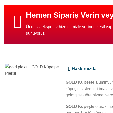
Hemen Sipariş Verin veya
Ücretsiz ekspertiz hizmetimizle yerinde keşif yapıy
sunuyoruz.
Hakkımızda
GOLD Küpeşte
alüminyum
küpeşte sistemleri imalat 
gelmiş sektöre hizmet veren
GOLD Küpeşte
olarak mod
beraber, her tür küpeşte si