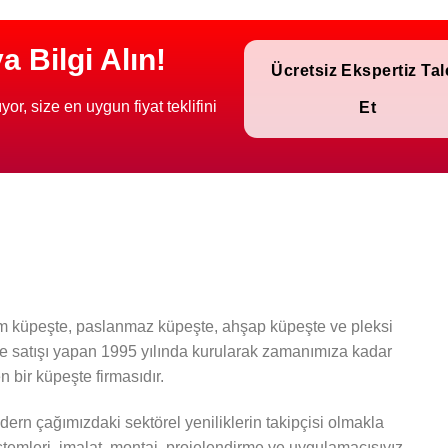
 Bilgi Alın!
Ücretsiz Ekspertiz Ta
or, size en uygun fiyat teklifini
Et
 küpeşte, paslanmaz küpeşte, ahşap küpeşte ve pleksi
ve satışı yapan 1995 yılında kurularak zamanımıza kadar
 bir küpeşte firmasıdır.
ern çağımızdaki sektörel yeniliklerin takipçisi olmakla
stemleri, imalat, montaj, projelendirme ve uygulamacısıyız.