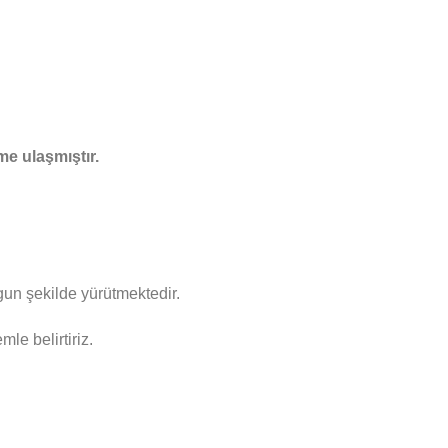
e ulaşmıştır.
gun şekilde yürütmektedir.
le belirtiriz.