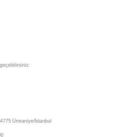
geçebilirsiniz:
34775 Ümraniye/İstanbul
00