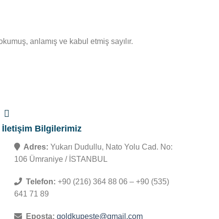
 okumuş, anlamış ve kabul etmiş sayılır.
İletişim Bilgilerimiz
Adres:
Yukarı Dudullu, Nato Yolu Cad. No:
106 Ümraniye / İSTANBUL
Telefon:
+90 (216) 364 88 06 – +90 (535)
641 71 89
Eposta:
goldkupeste@gmail.com