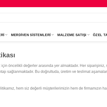
RI
MERDIVEN SISTEMLERI
MALZEME SATIŞI
ÖZEL T
tikası
çin öncelikli değerler arasında yer almaktadır. Her siparişiniz, s
tajı sağlanmaktadır. Bu doğrultuda, üretim ve teslimat aşamaları
olitikamız, hem siz değerli müşterilerimizin hem de firmamızın ha