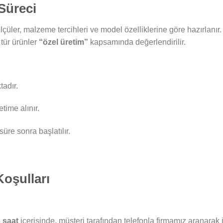
 Süreci
çüler, malzeme tercihleri ve model özelliklerine göre hazırlanır. 
 tür ürünler
“özel üretim”
kapsamında değerlendirilir.
adır.
time alınır.
süre sonra başlatılır.
Koşulları
3 saat
içerisinde, müşteri tarafından telefonla firmamız aranarak ip