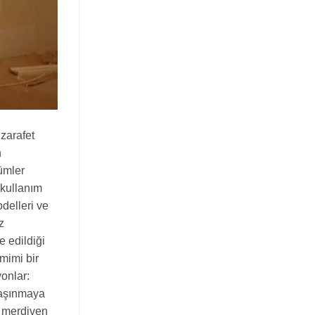
zarafet
n
ümler
 kullanım
delleri ve
z
e edildiği
mimi bir
onlar:
 aşınmaya
e merdiven