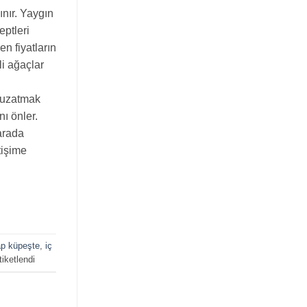
nır. Yaygın
eptleri
n fiyatların
li ağaçlar
ü uzatmak
nı önler.
arada
tişime
şap küpeşte
,
iç
iketlendi