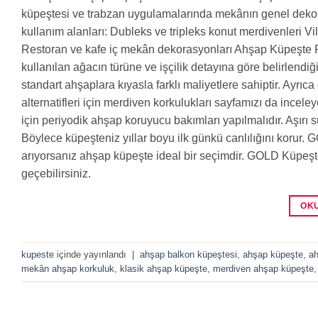
küpeştesi ve trabzan uygulamalarında mekânın genel dekora
kullanım alanları: Dubleks ve tripleks konut merdivenleri Vi
Restoran ve kafe iç mekân dekorasyonları Ahşap Küpeşte Fi
kullanılan ağacın türüne ve işçilik detayına göre belirlend
standart ahşaplara kıyasla farklı maliyetlere sahiptir. Ayrıca 
alternatifleri için merdiven korkulukları sayfamızı da ince
için periyodik ahşap koruyucu bakımları yapılmalıdır. Aşırı 
Böylece küpeşteniz yıllar boyu ilk günkü canlılığını korur.
arıyorsanız ahşap küpeşte ideal bir seçimdir. GOLD Küpeşte k
geçebilirsiniz.
OK
kupeste
içinde yayınlandı
|
ahşap balkon küpeştesi
,
ahşap küpeşte
,
ah
mekân ahşap korkuluk
,
klasik ahşap küpeşte
,
merdiven ahşap küpeşte