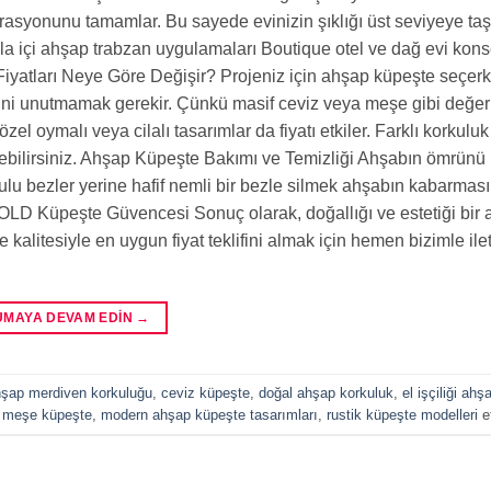
syonunu tamamlar. Bu sayede evinizin şıklığı üst seviyeye taşı
lla içi ahşap trabzan uygulamaları Boutique otel ve dağ evi kons
yatları Neye Göre Değişir? Projeniz için ahşap küpeşte seçerke
iğini unutmamak gerekir. Çünkü masif ceviz veya meşe gibi değer
özel oymalı veya cilalı tasarımlar da fiyatı etkiler. Farklı korkuluk
leyebilirsiniz. Ahşap Küpeşte Bakımı ve Temizliği Ahşabın ömrün
sulu bezler yerine hafif nemli bir bezle silmek ahşabın kabarması
 GOLD Küpeşte Güvencesi Sonuç olarak, doğallığı ve estetiği bir 
alitesiyle en uygun fiyat teklifini almak için hemen bizimle ile
UMAYA DEVAM EDIN
→
şap merdiven korkuluğu
,
ceviz küpeşte
,
doğal ahşap korkuluk
,
el işçiliği ah
,
meşe küpeşte
,
modern ahşap küpeşte tasarımları
,
rustik küpeşte modelleri
et