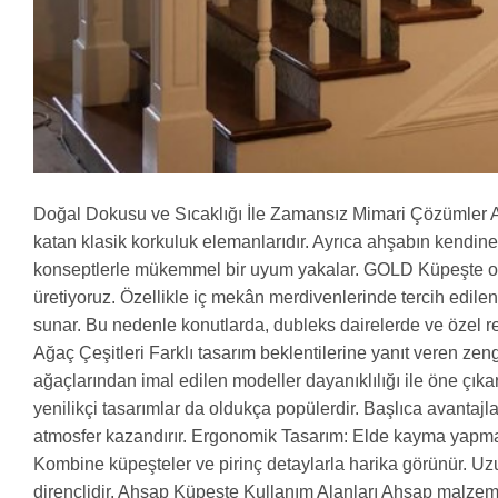
Doğal Dokusu ve Sıcaklığı İle Zamansız Mimari Çözümler Ahş
katan klasik korkuluk elemanlarıdır. Ayrıca ahşabın kend
konseptlerle mükemmel bir uyum yakalar. GOLD Küpeşte olara
üretiyoruz. Özellikle iç mekân merdivenlerinde tercih edilen
sunar. Bu nedenle konutlarda, dubleks dairelerde ve özel re
Ağaç Çeşitleri Farklı tasarım beklentilerine yanıt veren ze
ağaçlarından imal edilen modeller dayanıklılığı ile öne çık
yenilikçi tasarımlar da oldukça popülerdir. Başlıca avantaj
atmosfer kazandırır. Ergonomik Tasarım: Elde kayma yapma
Kombine küpeşteler ve pirinç detaylarla harika görünür. U
dirençlidir. Ahşap Küpeşte Kullanım Alanları Ahşap malzeme 