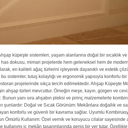
ap küpeşte sistemleri, yaşam alanlarına doğal bir sıcaklık ve 
ine has dokusu, mimari projelerde hem geleneksel hem de moder
k, en kaliteli ağaç türlerini işleyerek dayanıklı ve estetik çöz
 bu sistemler, tutuş kolaylığı ve ergonomik yapısıyla konforlu bir
storan projelerinde sıkça tercih edilmektedir. Ahşap Küpeşte Mo
ngin ahşap türleri mevcuttur. Örneğin meşe, kayın, gürgen ve cevi
ar. Bunun yanı sıra ahşabın pleksi ve pirinç malzemelerle kombin
ları şunlardır: Doğal ve Sıcak Görünüm: Mekânlara doğallık ve sa
yan konforlu ve güvenli bir kavrama sağlar. Uyumlu Kombinasy
zun Ömürlü Kullanım: Özel vernik ve koruyucu cilalar sayesinde
kullanımı iç mekân tasarımlarında geniş bir yer tutar. Özellikl