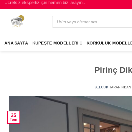
Kaliteli ürün çeşitleri
ANA SAYFA
KÜPEŞTE MODELLERI
KORKULUK MODELLE
Pirinç Di
SELCUK
TARAFINDAN
25
Tem